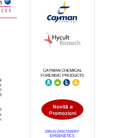
à
e
.
I
d
I
e
n
DRUG DISCOVERY
EPIGENETICS