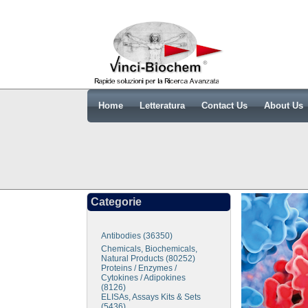
Home
Letteratura
Contact Us
About Us
Categorie
Antibodies (36350)
Chemicals, Biochemicals,
Natural Products (80252)
Proteins / Enzymes /
Cytokines / Adipokines
(8126)
ELISAs, Assays Kits & Sets
(5436)