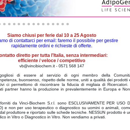
Siamo chiusi per ferie dal 10 a 25 Agosto
mo di contattarci per email: faremo il possibile per gestire
rapidamente ordini e richieste di offerte.
ntatto diretto per tutta l'Italia, senza intermediari:
efficiente /
veloce /
competitivo
vb@vincibiochem.it - 0571 568 147
rgogliosi di essere al servizio di ogni membro della Comunit
ompetenza,
buonsenso,
rispetto delle norme, uniti a qualità dei prodotti 
tivi ci permettono di
riscontrare la fiducia di migliaia di Ricercatori
nati partner hanno la produzione in prevalentemente in Europa e Nor
i forniti da Vinci-Biochem S.r.l. sono
ESCLUSIVAMENTE PER USO D
O)
e non per uso terapeutico o diagnostico su uomini o animali, com
o dal produttore e riportato sulle schede tecniche.
NESSUN prodotto è u
ico in Vitro o Diagnostico in Vitro. Non vendiamo a privati.