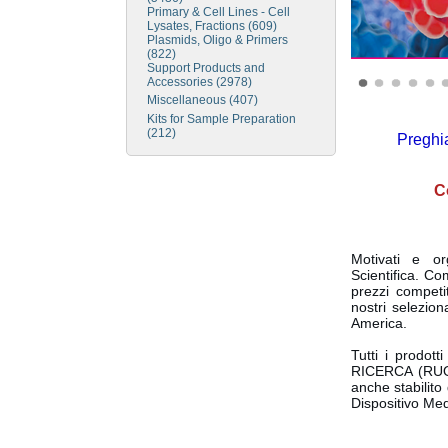
Primary & Cell Lines - Cell
Lysates, Fractions (609)
Plasmids, Oligo & Primers
(822)
Support Products and
Accessories (2978)
Miscellaneous (407)
Kits for Sample Preparation
(212)
Preghia
Co
Motivati e o
Scientifica. C
prezzi competi
nostri selezio
America.
Tutti i prodott
RICERCA (RU
anche s
tabilit
Dispositivo Med