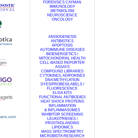
FORENSICS CAYMAN
IMMUNOLOGY
METABOLISM
NEUROSCIENCE
ONCOLOGY
ANGIOGENESIS
ANTIBIOTICS
APOPTOSIS
AUTOIMMUNE DISEASES
BIOENERGETICS /
MITOCHONDRIAL HEALTH
CELL-BASED REPORTER
ASSAYS
COMPOUND LIBRARIES
CYTOKINES, ADIPOKINES
DNA METHYLATION
DYES/PROBES/LABELS /
FLUORESCENCE
ELISA KITS
FUNCTIONAL ANTIBODIES
HEAT SHOCK PROTEINS
INFLAMMATION
&
INFLAMMASOMES
INHIBITOR SCREENING
LEUKOTRIENES /
PROSTAGLANDINS
LIPIDOMICS
MASS SPECTROMETRY
MICROBIOTA RESEARCH