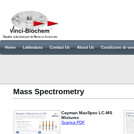
Home
Letteratura
Contact Us
About Us
Condizioni di ven
Mass Spectrometry
Cayman MaxSpec LC-MS
Mixtures
Scarica PDF