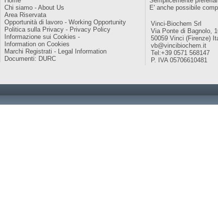
Home
Semplicemente preferiam
Chi siamo - About Us
E' anche possibile comp
Area Riservata
Opportunità di lavoro - Working Opportunity
Vinci-Biochem Srl
Politica sulla Privacy - Privacy Policy
Via Ponte di Bagnolo, 
Informazione sui Cookies -
50059 Vinci (Firenze) It
Information on Cookies
vb@vincibiochem.it
Marchi Registrati - Legal Information
Tel:+39 0571 568147
Documenti: DURC
P. IVA 05706610481