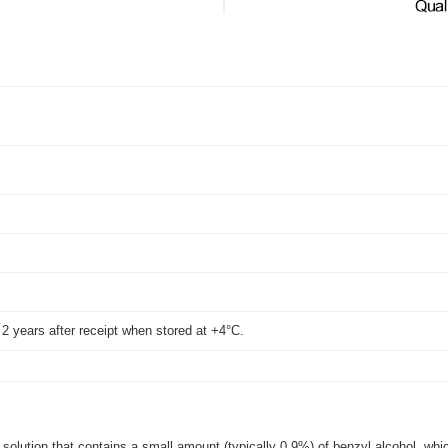
t 2 years after receipt when stored at +4°C.
 solution that contains a small amount (typically 0.9%) of benzyl alcohol, whic