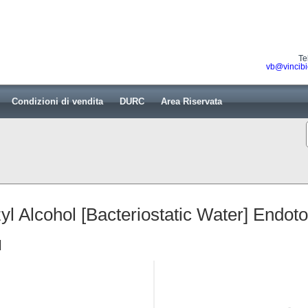
Te
vb@vincibi
Condizioni di vendita
DURC
Area Riservata
 Alcohol [Bacteriostatic Water] Endotoxi
l