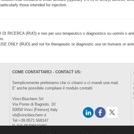
rticularly those intended for injection.
CERCA (RUO) e non per uso terapeutico o diagnostico su uomini o animal
ro.
LY (RUO) and not for therapeutic or diagnostic use on humans or anima
COME CONTATTARCI - CONTACT US:
Semplicemente preferiamo che ci chiami o ci mandi una mail.
E' anche possibile compilare il modulo
contatti
Vinci-Biochem Srl
Via Ponte di Bagnolo, 10
50059 Vinci (Firenze) Italy
vb@vincibiochem.it
Tel:+39 0571 568147
P. IVA 05706610481