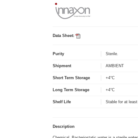
Data Sheet:
Purity
Sterile.
Shipment
AMBIENT
Short Term Storage
+4°C
Long Term Storage
+4°C
Shelf Life
Stable for at leas
Description
Chemical. Bacteriostatic water is a sterile water