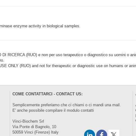
minase enzyme activity in biological samples.
CERCA (RUO) e non per uso terapeutico o diagnostico su uomini o animal
ro.
LY (RUO) and not for therapeutic or diagnostic use on humans or anima
COME CONTATTARCI - CONTACT US:
Semplicemente preferiamo che ci chiami o ci mandi una mail.
E' anche possibile compilare il modulo
contatti
Vinci-Biochem Srl
Via Ponte di Bagnolo, 10
50059 Vinci (Firenze) Italy