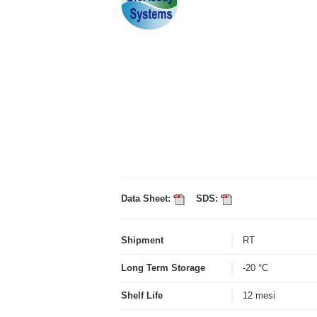
Data Sheet:
SDS:
Shipment
RT
Long Term Storage
-20 °C
Shelf Life
12 mesi