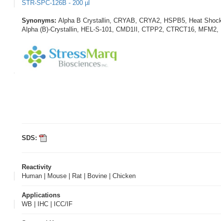
STR-SPC-126B - 200 µl
Synonyms:
Alpha B Crystallin, CRYAB, CRYA2, HSPB5, Heat Shock Pr
Alpha (B)-Crystallin, HEL-S-101, CMD1II, CTPP2, CTRCT16, MFM2, 
SDS:
Reactivity
Human | Mouse | Rat | Bovine | Chicken
Applications
WB | IHC | ICC/IF