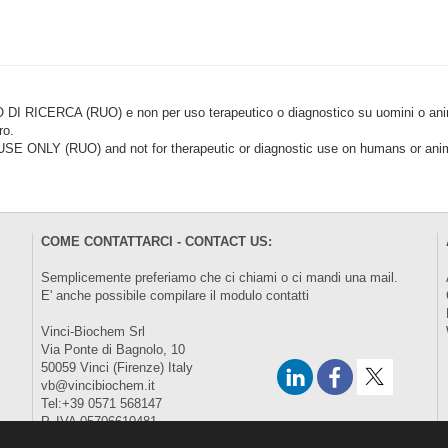
CERCA (RUO) e non per uso terapeutico o diagnostico su uomini o animal
ro.
LY (RUO) and not for therapeutic or diagnostic use on humans or anima
COME CONTATTARCI - CONTACT US:
Semplicemente preferiamo che ci chiami o ci mandi una mail.
E' anche possibile compilare il modulo
contatti
Vinci-Biochem Srl
Via Ponte di Bagnolo, 10
50059 Vinci (Firenze) Italy
vb@vincibiochem.it
Tel:+39 0571 568147
P. IVA 05706610481