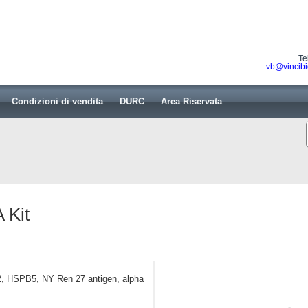
Te
vb@vincibi
Condizioni di vendita
DURC
Area Riservata
 Kit
HSPB5, NY Ren 27 antigen, alpha