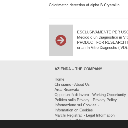
Colorimetric detection of alpha B Crystallin
ESCLUSIVAMENTE PER USO DI RI
Medico o un Diagnostico in Vit
PRODUCT FOR RESEARCH USE ON
or an In-Vitro Diagnostic (IVD).
AZIENDA – THE COMPANY
Home
Chi siamo - About Us
Area Riservata
Opportunità di lavoro - Working Opportunity
Politica sulla Privacy - Privacy Policy
Informazione sui Cookies -
Information on Cookies
Marchi Registrati - Legal Information
Documenti: DURC