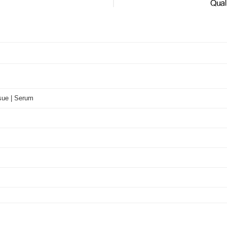
ssue | Serum
ml