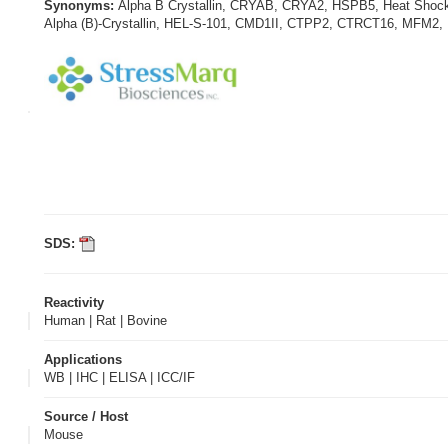
Synonyms:
Alpha B Crystallin, CRYAB, CRYA2, HSPB5, Heat Shock Pr
Alpha (B)-Crystallin, HEL-S-101, CMD1II, CTPP2, CTRCT16, MFM2, 
SDS:
Reactivity
Human | Rat | Bovine
Applications
WB | IHC | ELISA | ICC/IF
Source / Host
Mouse