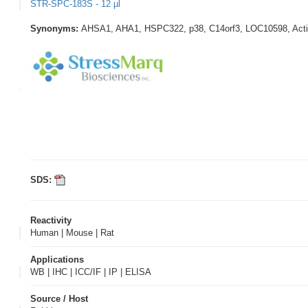
STR-SPC-183S - 12 µl
Synonyms:
AHSA1, AHA1, HSPC322, p38, C14orf3, LOC10598, Activat
SDS:
Reactivity
Human | Mouse | Rat
Applications
WB | IHC | ICC/IF | IP | ELISA
Source / Host