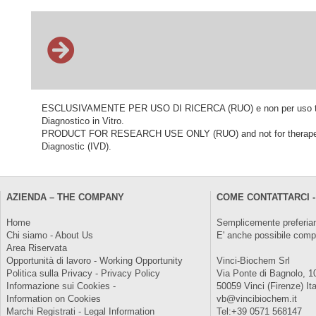
ESCLUSIVAMENTE PER USO DI RICERCA (RUO) e non per uso terapeu
Diagnostico in Vitro.
PRODUCT FOR RESEARCH USE ONLY (RUO) and not for therapeutic o
Diagnostic (IVD).
AZIENDA – THE COMPANY
COME CONTATTARCI -
Home
Semplicemente preferiam
Chi siamo - About Us
E' anche possibile comp
Area Riservata
Opportunità di lavoro - Working Opportunity
Vinci-Biochem Srl
Politica sulla Privacy - Privacy Policy
Via Ponte di Bagnolo, 1
Informazione sui Cookies -
50059 Vinci (Firenze) Ita
Information on Cookies
vb@vincibiochem.it
Marchi Registrati - Legal Information
Tel:+39 0571 568147