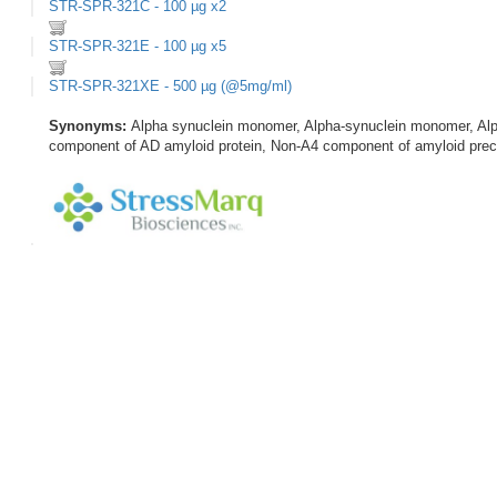
STR-SPR-321C - 100 µg x2
STR-SPR-321E - 100 µg x5
STR-SPR-321XE - 500 µg (@5mg/ml)
Synonyms:
Alpha synuclein monomer, Alpha-synuclein monomer, Alp
component of AD amyloid protein, Non-A4 component of amyloid prec